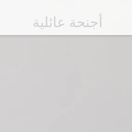
أجنحة عائلية
م